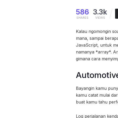
586
3.3k
SHARES
VIEWS
Kalau ngomongin soal
mana, sampai berapa
JavaScript, untuk me
namanya *array*. Art
gimana cara menyimpa
Automotive
Bayangin kamu punya 
kamu catat mulai dar
buat kamu tahu perf
Log perjalanan kenda