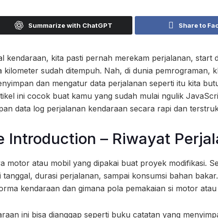
Summarize with ChatGPT
Share to Fa
 kendaraan, kita pasti pernah merekam perjalanan, start d
 kilometer sudah ditempuh. Nah, di dunia pemrograman, 
nyimpan dan mengatur data perjalanan seperti itu kita bu
ikel ini cocok buat kamu yang sudah mulai ngulik JavaScr
n data log perjalanan kendaraan secara rapi dan terstruk
 Introduction – Riwayat Perja
motor atau mobil yang dipakai buat proyek modifikasi. Set
i tanggal, durasi perjalanan, sampai konsumsi bahan bakar. 
orma kendaraan dan gimana pola pemakaian si motor atau 
raan ini bisa dianggap seperti buku catatan yang menyimp