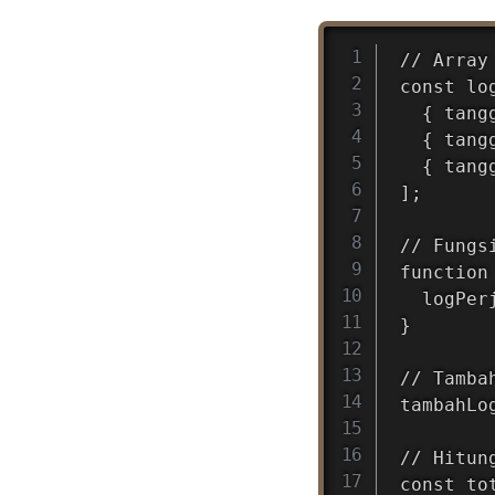
// Array
const log
  { tang
  { tang
  { tang
];

// Fungs
function
  logPer
}

// Tambah
tambahLo
// Hitun
const to