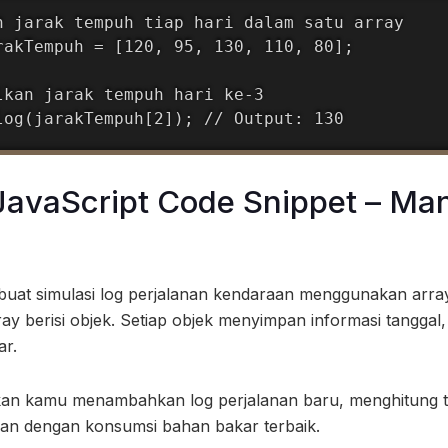
n jarak tempuh tiap hari dalam satu array

rakTempuh = [120, 95, 130, 110, 80];

lkan jarak tempuh hari ke-3

log(jarakTempuh[2]); // Output: 130
avaScript Code Snippet – Man
buat simulasi log perjalanan kendaraan menggunakan array
ray berisi objek. Setiap objek menyimpan informasi tanggal
ar.
an kamu menambahkan log perjalanan baru, menghitung to
nan dengan konsumsi bahan bakar terbaik.