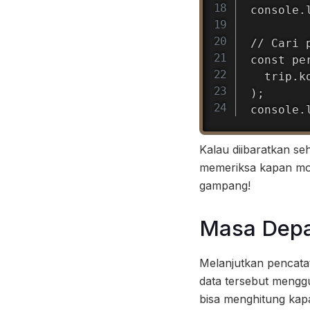
console.
// Cari 
const pe
  trip.k
);

console.
Kalau diibaratkan se
memeriksa kapan motor
gampang!
Masa Depan
Melanjutkan pencata
data tersebut menggu
bisa menghitung kap