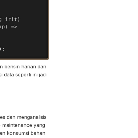
 irit)

p) =>

);
an bensin harian dan
ata seperti ini jadi
es dan menganalisis
ve maintenance yang
dan konsumsi bahan