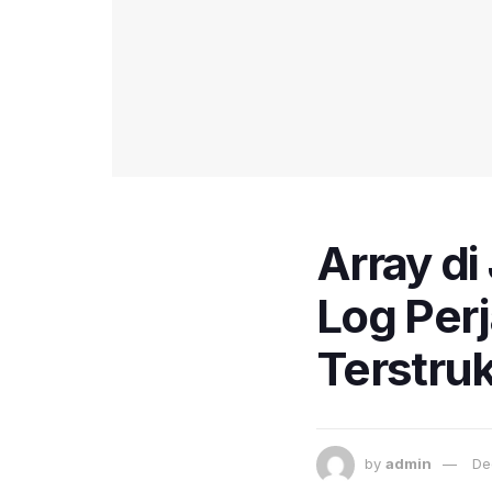
Array d
Log Per
Terstruk
by
admin
De