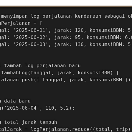
 menyimpan log perjalanan kendaraan sebagai ob
Perjalanan = [

gal: '2025-06-01', jarak: 120, konsumsiBBM: 5.
gal: '2025-06-02', jarak: 95, konsumsiBBM: 6.0
gal: '2025-06-03', jarak: 130, konsumsiBBM: 5.
i tambah log perjalanan baru

 tambahLog(tanggal, jarak, konsumsiBBM) {

jalanan.push({ tanggal, jarak, konsumsiBBM });
 data baru

g('2025-06-04', 110, 5.2);

g total jarak tempuh

talJarak = logPerjalanan.reduce((total, trip) 