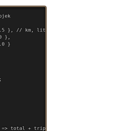
Copy
jek

5 }, // km, liter per 100 km

 },

0 }



=> total + trip.jarak, 0);
