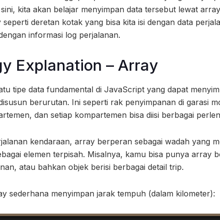
sini, kita akan belajar menyimpan data tersebut lewat array
seperti deretan kotak yang bisa kita isi dengan data perjal
 dengan informasi log perjalanan.
y Explanation – Array
atu tipe data fundamental di JavaScript yang dapat menyim
 disusun berurutan. Ini seperti rak penyimpanan di garasi
temen, dan setiap kompartemen bisa diisi berbagai perle
rjalanan kendaraan, array berperan sebagai wadah yang m
ebagai elemen terpisah. Misalnya, kamu bisa punya array b
nan, atau bahkan objek berisi berbagai detail trip.
ray sederhana menyimpan jarak tempuh (dalam kilometer):