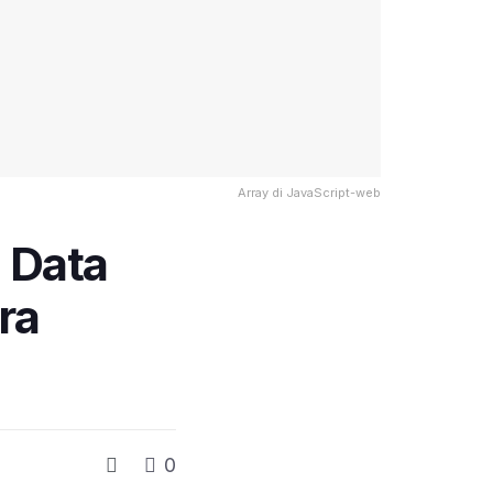
Array di JavaScript-web
 Data
ra
0