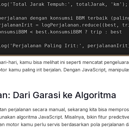
log('Total Jarak Tempuh:', totalJarak, 'km');

perjalanan dengan konsumsi BBM terbaik (paling
rjalananIrit = logPerjalanan.reduce((best, tri
onsumsiBBM < best.konsumsiBBM ? trip : best

log('Perjalanan Paling Irit:', perjalananIrit
hari-hari, kamu bisa melihat ini seperti mencatat pengeluar
 kamu paling irit berjalan. Dengan JavaScript, manipulasi d
: Dari Garasi ke Algoritma
tan perjalanan secara manual, sekarang kita bisa mempros
nakan algoritma JavaScript. Misalnya, bikin fitur predicti
an motor kamu perlu servis berdasarkan pola perjalanan 