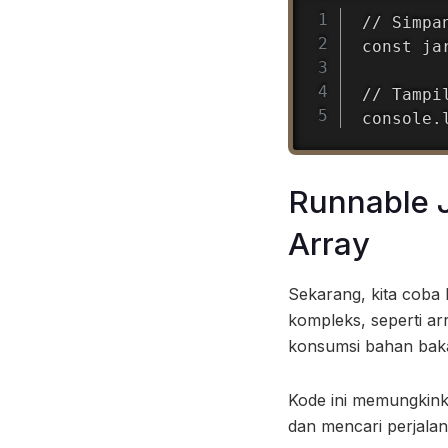
// Simpa
const ja
// Tampi
console.
Runnable J
Array
Sekarang, kita coba 
kompleks, seperti ar
konsumsi bahan bak
Kode ini memungkink
dan mencari perjala