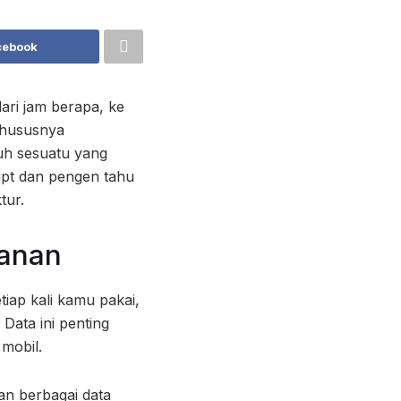
cebook
ari jam berapa, ke
khususnya
tuh sesuatu yang
ipt dan pengen tahu
tur.
lanan
iap kali kamu pakai,
Data ini penting
mobil.
an berbagai data