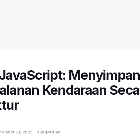
i JavaScript: Menyimpan
jalanan Kendaraan Seca
tur
cember 21, 2025
in
Algoritma