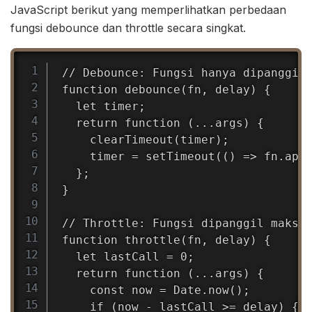
JavaScript berikut yang memperlihatkan perbedaan
fungsi debounce dan throttle secara singkat.
Copy
// Debounce: Fungsi hanya dipanggil 
function debounce(fn, delay) {

  let timer;

  return function (...args) {

    clearTimeout(timer);

    timer = setTimeout(() => fn.appl
  };

}

// Throttle: Fungsi dipanggil maksim
function throttle(fn, delay) {

  let lastCall = 0;

  return function (...args) {

    const now = Date.now();

    if (now - lastCall >= delay) {
