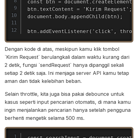
const btn = document.createElement('
btn.textContent = 'Kirim Request';

document.body.appendChild(btn);

btn.addEventListener('click', throt
Dengan kode di atas, meskipun kamu klik tombol
`Kirim Request` berulangkali dalam waktu kurang dari
2 detik, fungsi `sendRequest` hanya dipanggil sekali
setiap 2 detik saja. Ini menjaga server API kamu tetap
aman dan tidak kelebihan beban.
Selain throttle, kita juga bisa pakai debounce untuk
kasus seperti input pencarian otomatis, di mana kamu
ingin menjalankan pencarian hanya setelah pengguna
berhenti mengetik selama 500 ms.
Copy
const searchInput = document.createE