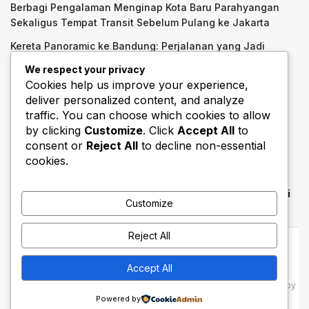
Berbagi Pengalaman Menginap Kota Baru Parahyangan
Sekaligus Tempat Transit Sebelum Pulang ke Jakarta
Kereta Panoramic ke Bandung: Perjalanan yang Jadi
Bagian dari Liburan
We respect your privacy
Cookies help us improve your experience,
36 Menit Padalarang–Halim: Kereta Cepat dan Perasaan
deliver personalized content, and analyze
Jarak yang Berubah
traffic. You can choose which cookies to allow
Categories
by clicking
Customize
. Click
Accept All
to
consent or
Reject All
to decline non-essential
AI
Fitur AI
Iklan
cookies.
Algoritma
Garasi
LLM
Cerita Berita
Generative AI
Telekomunikasi
Customize
Reject All
Cerita Berita
Garasi
Algoritma
Contact Us
Accept All
© 2025
otokreasi
- Indonesia’s smart mobility and innovation media by
Mudah Tech Team
.
Powered by